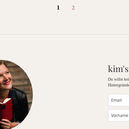
g
1
2
kim's
Du willst k
Hintergründe