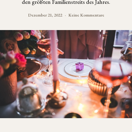
den größten Familienstreits des Jahres.
zu
Dezember 21, 2022
Keine Kommentare
Oh,
du
Familie
–
eine
Weihnachtsges
von
Chaos,
Schenken
und
Verständnis