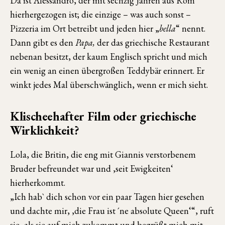
Da ist Alessandro, der mit sechzig Jahren aus Rom
hierhergezogen ist; die einzige – was auch sonst –
Pizzeria im Ort betreibt und jeden hier „
bella
“ nennt.
Dann gibt es den
Papa,
der das griechische Restaurant
nebenan besitzt, der kaum Englisch spricht und mich
ein wenig an einen übergroßen Teddybär erinnert. Er
winkt jedes Mal überschwänglich, wenn er mich sieht.
Klischeehafter Film oder griechische
Wirklichkeit?
Lola, die Britin, die eng mit Giannis verstorbenem
Bruder befreundet war und ‚seit Ewigkeiten‘
hierherkommt.
„Ich hab` dich schon vor ein paar Tagen hier gesehen
und dachte mir, ‚die Frau ist ´ne absolute Queen‘“, ruft
sie, als sie auf mich zukommt und begrüßt mich mit